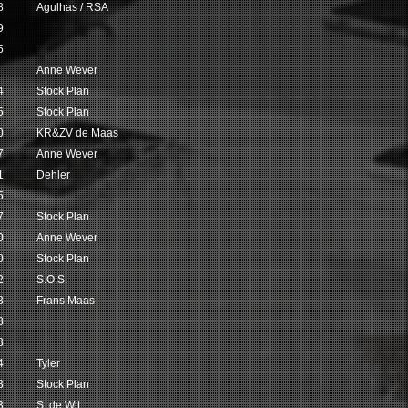
8
Agulhas / RSA
9
5
Anne Wever
4
Stock Plan
5
Stock Plan
0
KR&ZV de Maas
7
Anne Wever
1
Dehler
5
7
Stock Plan
0
Anne Wever
0
Stock Plan
2
S.O.S.
3
Frans Maas
8
3
4
Tyler
3
Stock Plan
3
S. de Wit