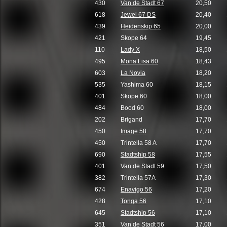
430
Van de Stadt 67
20,50
618
Jewel 67 DS
20,40
439
Heidenskip 65
20,00
421
Skope 64
19,45
110
Lady X
18,50
495
Mona Lisa 60
18,43
603
La Novia
18,20
535
Yashima 60
18,15
401
Skope 60
18,00
484
Bood 60
18,00
202
Brigand
17,70
450
Image 58
17,70
450
Trintella 58 A
17,70
690
Stadtship 58
17,55
401
Van de Stadt 59
17,50
382
Trintella 57A
17,30
674
Enavigo 56
17,20
428
Tonga 56
17,10
645
Stadtship 56
17,10
351
Van de Stadt 56
17,00