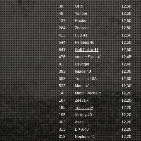
39
Oslo
12,50
48
Yonder
12,50
137
Haaks
12,50
264
Zeewind
12,50
413
HJB 41
12,50
544
Perseus 40
12,50
641
Gaff Cutter 41
12,50
476
Van de Stadt 41
12,45
91
IJsvogel
12,40
383
Image 40
12,30
383
Trintella 40A
12,30
523
Marie 41
12,30
14
Martin Pecheur
12,20
187
Zeevalk
12,20
195
Trintella IV
12,20
195
Victory 40
12,20
303
Atlas
12,20
313
E + A 40
12,20
318
Neptune 41
12,20