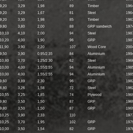
9,20
3,29
1,98
89
Timber
196
9,20
3,29
1,67
81
Steel
196
9,20
3,30
1,98
85
Timber
196
9,80
3,80
2,00
88
GRP sandwich
197
10,10
4,10
2,00
94
Steel
198
10,20
4,00
1,90
96
GRP
198
11,90
3,90
2,20
107
Wood Core
200
9,50
3,90
0.95/2.35
84
Aluminium
199
10,80
3,70
1.25/2.30
62
Steel
196
10,00
4,00
1.55/2.55
94
Aluminium
198
10,00
4,00
1.55/2.55
94
Aluminium
198
9,60
3,89
2,30
96
GRP
198
8,80
3,26
1,58
72
Steel
196
10,55
3,25
1,85
74
Plywood
196
9,80
3,50
1,50
87
GRP
196
9,80
3,50
1,50
87
GRP
196
10,25
3,90
2,33
110
197
10,25
3,70
1,95
102
GRP
197
10,00
3,50
1,54
82
GRP
197