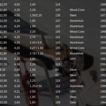
12,00
4,50
2,40
119
198
11,80
4,20
2,20
107
Wood Core
200
11,50
4,05
1.50/2.25
136
Steel
197
12,00
4,20
1,95
107
Aluminium
199
11,80
4,20
1,90
107
Aluminium
199
11,80
4,20
2,20
105
Wood Core
199
11,80
4,20
2,70
110
Aluminium
201
11,80
4,20
2.43 / 0.8
105
Aluminium
199
11,80
4,20
3.27 / 1.60
105
Wood Core
200
11,80
4,20
2.78 / 1.10
105
Aluminium
200
11,00
4,20
1,95
116
GRP
198
12,00
4,50
2,20
112
200
9,20
3,60
1,50
83
Steel
196
9,20
3,60
1,85
82
Steel
196
10,80
4,11
2,20
119
GRP
198
11,40
4,10
1.25/2.50
112
Aluminium
199
10,50
4,21
2,50
118
GRP
198
10,50
3,40
1,85
73
Steel
195
10,50
3,60
1,80
109
Steel
196