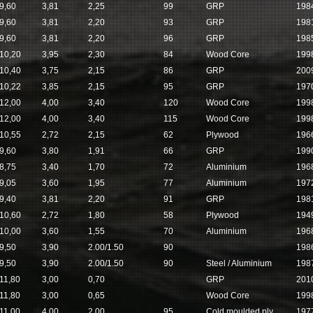
9,60
3,81
2,25
99
GRP
198
9,60
3,81
2,20
93
GRP
198
9,60
3,81
2,20
96
GRP
198
10,20
3,95
2,30
84
Wood Core
199
10,40
3,75
2,15
86
GRP
200
10,22
3,85
2,15
95
GRP
197
12,00
4,00
3,40
120
Wood Core
199
12,00
4,00
3,40
115
Wood Core
199
10,55
2,72
2,15
62
Plywood
196
9,60
3,80
1,91
66
GRP
199
8,75
3,40
1,70
72
Aluminium
196
9,05
3,60
1,95
77
Aluminium
197
9,40
3,81
2,20
91
GRP
198
10,60
2,72
1,80
58
Plywood
194
10,00
3,60
1,55
70
Aluminium
196
9,50
3,90
2.00/1.50
90
198
9,50
3,90
2.00/1.50
90
Steel / Aluminium
198
11,80
3,00
0,70
GRP
201
11,80
3,00
0,65
Wood Core
199
11,00
4,00
2,00
95
Cold moulded ply
197