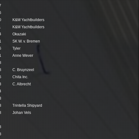
7
6
0
K&M Yachtbuilders
1
K&M Yachtbuilders
4
Okazaki
1
SK W. v. Bremen
6
Tyler
1
Anne Wever
8
8
C. Bruynzeel
6
Chita Inc.
3
C. Albrecht
4
3
3
Trintella Shipyard
8
Johan Vels
8
8