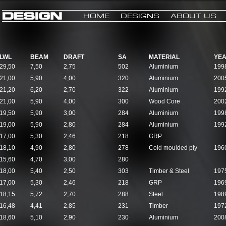
HOME
DESIGNS
ABOUT US
LWL
BEAM
DRAFT
SA
MATERIAL
YE
29,50
7,50
2,75
502
Aluminium
199
21,00
5,90
4,00
320
Aluminium
200
21,20
6,20
2,70
322
Aluminium
199
21,00
5,90
4,00
300
Wood Core
200
19,50
5,90
3,00
284
Aluminium
199
19,00
5,90
2,80
284
Aluminium
199
17,00
5,30
2,46
218
GRP
18,10
4,90
2,80
278
Cold moulded ply
196
15,60
4,70
3,00
280
18,00
5,40
2,50
303
Timber & Steel
197
17,00
5,30
2,46
218
GRP
196
18,15
5,72
2,70
288
Steel
198
16,48
4,41
2,85
231
Timber
197
18,60
5,10
2,90
230
Aluminium
200