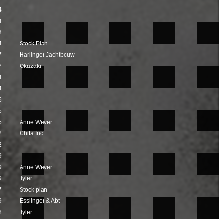
4
4
3
4
Stock Plan
7
Harlinger Jachtbouw
7
Okazaki
4
4
6
5
5
Anne Wever
2
Chita Inc.
2
9
9
Anne Wever
9
Tyler
7
Stock plan
9
Esslinger & Abt
8
Tyler