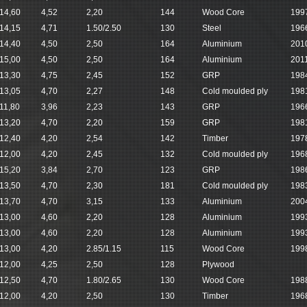
14,60
4,52
2,20
144
Wood Core
199
14,15
4,71
1.50/2.50
130
Steel
196
14,40
4,50
2,50
164
Aluminium
201
15,00
4,50
2,50
164
Aluminium
201
13,30
4,75
2,45
152
GRP
198
13,05
4,70
2,27
148
Cold moulded ply
198
11,80
3,96
2,23
143
GRP
196
13,20
4,70
2,20
159
GRP
198
12,40
4,20
2,54
142
Timber
197
12,00
4,20
2,45
132
Cold moulded ply
196
15,20
3,84
2,70
123
GRP
198
13,50
4,70
2,30
181
Cold moulded ply
198
13,70
4,70
3,15
133
Aluminium
200
13,00
4,60
2,20
128
Aluminium
199
13,00
4,60
2,20
128
Aluminium
199
13,00
4,20
2.85/1.15
115
Wood Core
199
12,00
4,25
2,50
128
Plywood
12,50
4,70
1.80/2.65
130
Wood Core
198
12,00
4,20
2,50
130
Timber
196