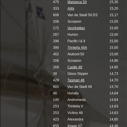
475
Marianca 50
15,30
333
Alibi
15,20
606
Van de Stadt 50 DS
15,17
206
Scorpion
15,05
172
Voortrekker
15,00
287
Humor
15,00
296
Pacific I & II
15,00
390
Trintella 49A
15,00
462
Aluboot 50
15,00
206
Scorpion
14,90
268
Castle 48
14,85
38
Glass Slipper
14,73
429
Tasman 48
14,70
601
Van de Stadt 49
14,70
46
Horatio
14,64
145
Andromeda
14,64
253
Trintella V
14,63
253
Victory 48
14,63
423
Alexandra
14,60
655
Image 47
14,40