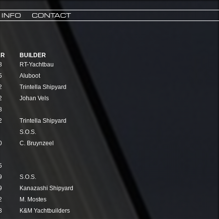
INFO
CONTACT
AR
BUILDER
8
RT-Yachtbau
5
Aluboot
2
Trintella Shipyard
2
Johan Vels
8
2
Trintella Shipyard
S.O.S.
0
C. Bruynzeel
5
9
S.O.S.
9
Kanazashi Shipyard
2
M. Mostes
8
K&M Yachtbuilders