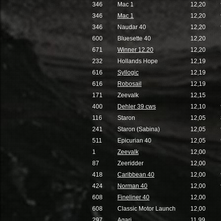
346
Mac 1
12,20
346
Mac 1
12,20
346
Naudar 40
12,20
600
Bluesette 40
12,20
671
Winner 12.20
12,20
232
Hollands Hope
12,19
616
Syllogic
12,19
616
Robosail
12,19
171
Zeevalk
12,15
400
Dehler 39 cws
12,10
116
Staron
12,05
241
Staron (Sabina)
12,05
511
Epicurian 40
12,05
1
Zeevalk
12,00
87
Zeeridder
12,00
418
Caribbean 40
12,00
424
Norman 40
12,00
608
Fineliner 40
12,00
608
Classic Motor Launch
12,00
297
Agari
11,99