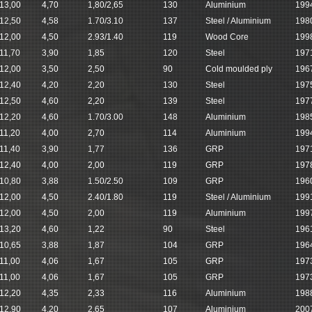
13,00
4,70
1,80/2,65
130
Aluminium
199
12,50
4,58
1.70/3.10
137
Steel / Aluminium
198
12,00
4,50
2.93/1.40
119
Wood Core
199
11,70
3,90
1,85
120
Steel
197
12,00
3,50
2,50
90
Cold moulded ply
196
12,40
4,20
2,20
130
Steel
197
12,50
4,60
2,20
139
Steel
197
12,20
4,60
1.70/3.00
148
Aluminium
198
11,20
4,00
2,70
114
Aluminium
199
11,40
3,90
1,77
136
GRP
197
12,40
4,00
2,00
119
GRP
197
10,80
3,88
1.50/2.50
109
GRP
196
12,00
4,50
2.40/1.80
119
Steel / Aluminium
199
12,00
4,50
2,00
119
Aluminium
199
13,20
4,60
1,22
90
Steel
196
10,65
3,88
1,87
104
GRP
196
11,00
4,06
1,67
105
GRP
197
11,00
4,06
1,67
105
GRP
197
12,20
4,35
2,33
116
Aluminium
198
12,90
4,20
2,65
107
Aluminium
200