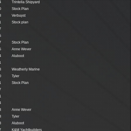
4
Trintella Shipyard
0
Stock Plan
8
Verbuyst
1
Stock plan
7
5
7
Stock Plan
5
Anne Wever
4
Aluboot
1
8
Weatherly Marine
0
Tyler
1
Stock Plan
7
1
4
3
Anne Wever
3
Tyler
8
Aluboot
7
K&M Yachtbuilders