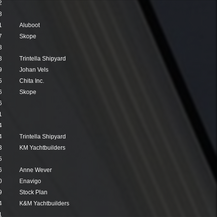
2
8
1
Aluboot
7
Skope
3
8
Trintella Shipyard
9
Johan Vels
5
Chita Inc.
6
Skope
6
1
4
4
Trintella Shipyard
3
KM Yachtbuilders
5
6
Anne Wever
0
Enavigo
9
Stock Plan
4
K&M Yachtbuilders
1