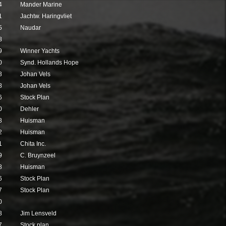
4
Mander Marine
1
Jachtw. Haringvliet
5
Naudar
8
9
Winner Yachts
0
Synd. Hollands Hope
8
Johan Vels
8
Johan Vels
6
Stock Plan
0
Dehler
8
Huisman
2
Huisman
1
Chita Inc.
9
C. Bruynzeel
8
Huisman
6
Stock Plan
7
Stock Plan
0
8
Jim Lensveld
7
Stock plan