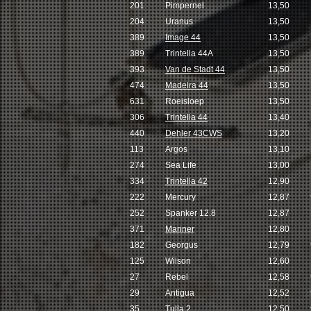
201
Pimpernel
13,50
204
Uranus
13,50
389
Image 44
13,50
389
Trintella 44A
13,50
393
Van de Stadt 44
13,50
474
Madeira 44
13,50
631
Roeisloep
13,50
306
Trintella 44
13,40
440
Dehler 43CWS
13,20
113
Argos
13,10
274
Sea Life
13,00
334
Trintella 42
12,90
222
Mercury
12,87
252
Spanker 12.8
12,87
371
Mariner
12,80
182
Georgus
12,79
125
Wilson
12,60
27
Rebel
12,58
29
Antigua
12,52
35
Tulla 2
12,50