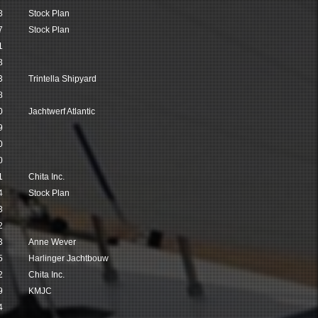
8
Stock Plan
7
Stock Plan
1
3
3
Trintella Shipyard
8
0
Jachtwerf Atlantic
9
0
0
1
Chita Inc.
4
Stock Plan
3
2
3
Anne Wever
5
Harlinger Jachtbouw
2
Chita Inc.
9
KMJC
4