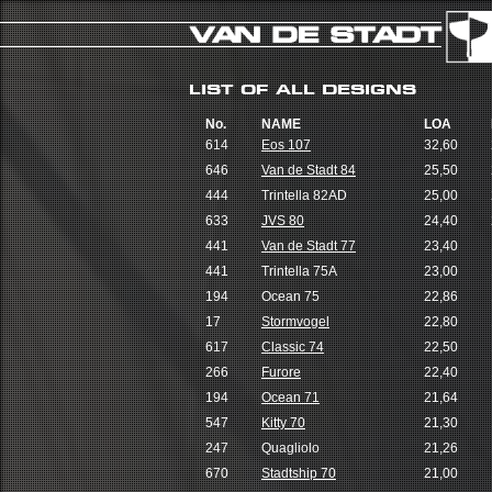
LIST OF ALL DESIGNS
No.
NAME
LOA
614
Eos 107
32,60
646
Van de Stadt 84
25,50
444
Trintella 82AD
25,00
633
JVS 80
24,40
441
Van de Stadt 77
23,40
441
Trintella 75A
23,00
194
Ocean 75
22,86
17
Stormvogel
22,80
617
Classic 74
22,50
266
Furore
22,40
194
Ocean 71
21,64
547
Kitty 70
21,30
247
Quagliolo
21,26
670
Stadtship 70
21,00