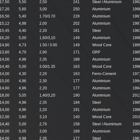
17,50
5,50
2,50
241
Steel / Aluminium
199
17,20
5,60
3,00
250
Aluminium
199
16,50
5,40
1.70/3.70
228
Aluminium
199
15,12
4,98
2,00
202
Aluminium
198
15,45
4,40
2,20
181
Steel
196
16,20
5,00
1,60/3,10
149
Aluminium
199
14,80
4,73
1.50 / 3.00
149
Wood Core
199
13,60
4,70
2,90
171
GRP
198
14,00
4,98
2,35
188
Aluminium
198
14,40
5,00
3.00/1.35
163
Wood Core
199
14,00
4,30
2,20
163
Ferro-Cement
197
15,00
4,96
2,30
177
Aluminium
199
14,60
4,96
2,20
177
Aluminium
199
18,00
5,05
1,40/3,20
190
Aluminium
201
14,00
4,98
2,35
184
Steel
198
14,00
4,96
2,20
191
Aluminium
198
12,00
3,80
3,10
140
Wood Core
201
14,40
5,00
2,70
158
Steel / Aluminium
198
16,00
5,05
3,00
168
Aluminium
200
14,00
4,98
2,35
177
Steel
198