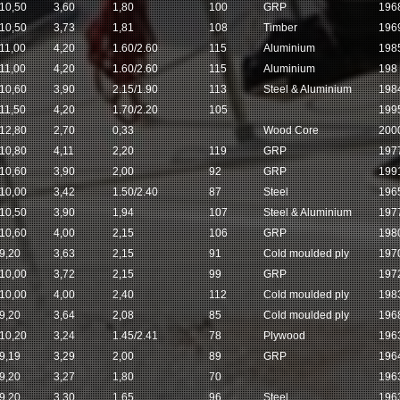
10,50
3,60
1,80
100
GRP
196
10,50
3,73
1,81
108
Timber
196
11,00
4,20
1.60/2.60
115
Aluminium
198
11,00
4,20
1.60/2.60
115
Aluminium
198
10,60
3,90
2.15/1.90
113
Steel & Aluminium
198
11,50
4,20
1.70/2.20
105
199
12,80
2,70
0,33
Wood Core
200
10,80
4,11
2,20
119
GRP
197
10,60
3,90
2,00
92
GRP
199
10,00
3,42
1.50/2.40
87
Steel
196
10,50
3,90
1,94
107
Steel & Aluminium
197
10,60
4,00
2,15
106
GRP
198
9,20
3,63
2,15
91
Cold moulded ply
197
10,00
3,72
2,15
99
GRP
197
10,00
4,00
2,40
112
Cold moulded ply
198
9,20
3,64
2,08
85
Cold moulded ply
196
10,20
3,24
1.45/2.41
78
Plywood
196
9,19
3,29
2,00
89
GRP
196
9,20
3,27
1,80
70
196
9,20
3,30
1,65
96
Steel
196