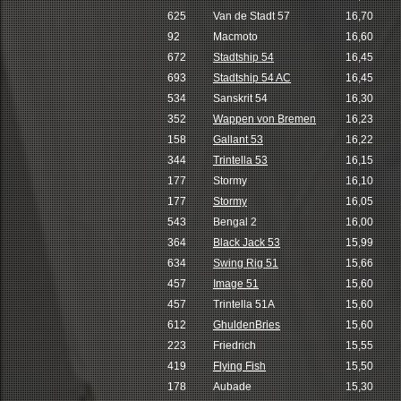
625
Van de Stadt 57
16,70
92
Macmoto
16,60
672
Stadtship 54
16,45
693
Stadtship 54 AC
16,45
534
Sanskrit 54
16,30
352
Wappen von Bremen
16,23
158
Gallant 53
16,22
344
Trintella 53
16,15
177
Stormy
16,10
177
Stormy
16,05
543
Bengal 2
16,00
364
Black Jack 53
15,99
634
Swing Rig 51
15,66
457
Image 51
15,60
457
Trintella 51A
15,60
612
GhuldenBries
15,60
223
Friedrich
15,55
419
Flying Fish
15,50
178
Aubade
15,30