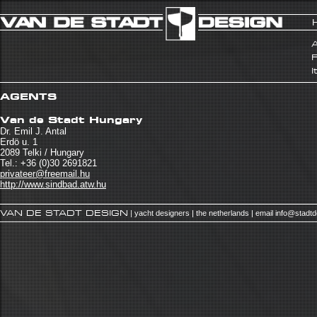
A
I
AGENTS
Van de Stadt Hungary
Dr. Emil J. Antal
Erdö u. 1
2089 Telki / Hungary
Tel.: +36 (0)30 2691821
privateer@freemail.hu
http://www.sindbad.atw.hu
VAN DE STADT DESIGN
| yacht designers | the netherlands | email
info@stadt